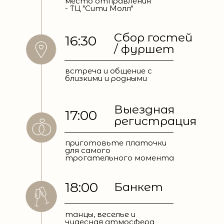
место отправления
- ТЦ "Сити Молл"
Сбор гостей
16:30
/ фуршет
встреча и общение с
близкими и родными
Выездная
17:00
регистрация
приготовьте платочки
для самого
трогательного момента
18:00
Банкет
танцы, веселье и
чудесная атмосфера