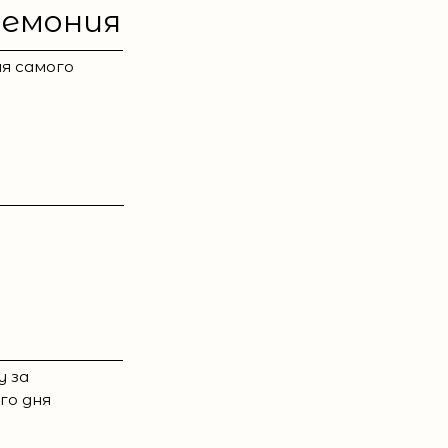
ремония
я самого
у за
го дня