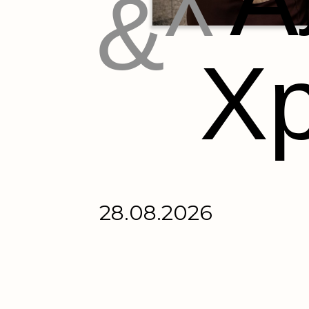
&^
Х
28.08.2026