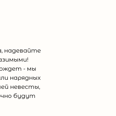
а, надевайте
азимыми!
ождет - мы
или нарядных
шей невесты,
очно будут