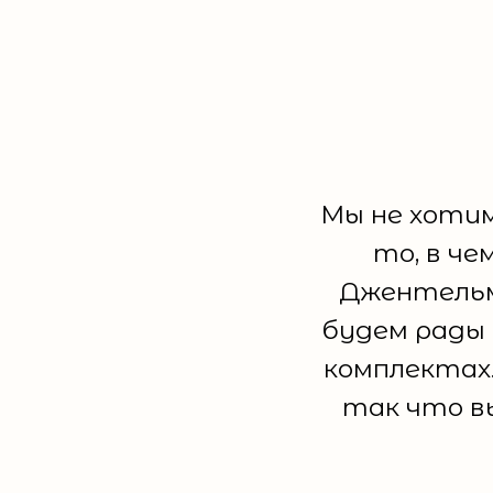
Мы не хотим
то, в ч
Джентельм
будем рады 
комплектах.
так что в