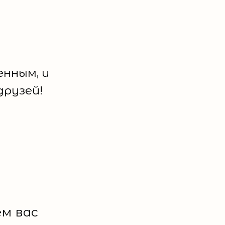
енным, и
друзей!
м вас