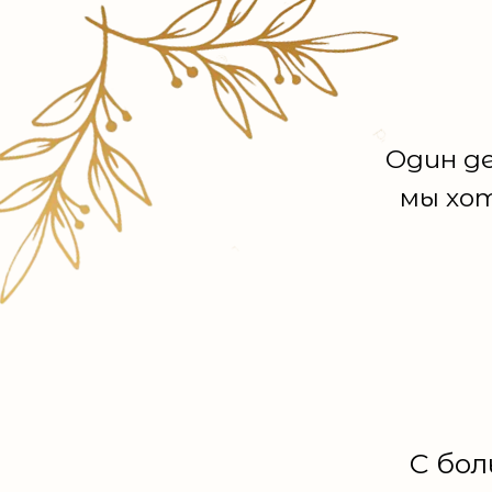
Один де
мы хот
С бо