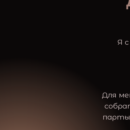
Я 
Для ме
собра
парты 