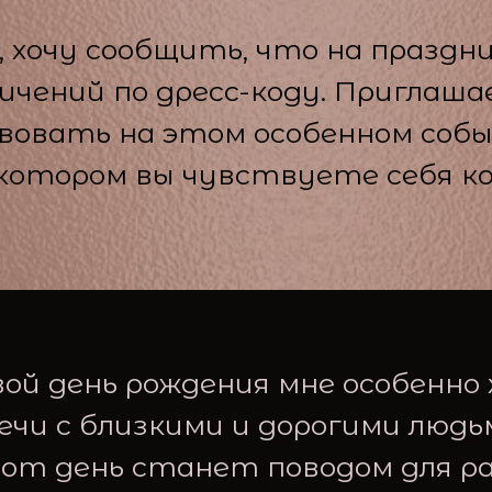
, хочу сообщить, что на праздн
ичений по дресс-коду. Приглаша
овать на этом особенном соб
в котором вы чувствуете себя к
вой день рождения мне особенно
ечи с близкими и дорогими людь
от день станет поводом для р