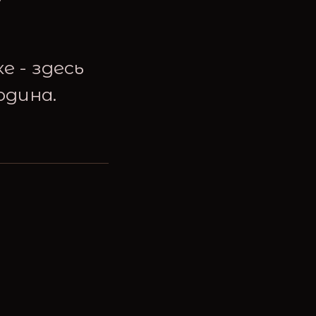
е - здесь
одина.