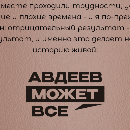
месте проходили трудности, у
ие и плохие времена - и я по-пр
н: отрицательный результат 
ультат, и именно это делает 
историю живой.