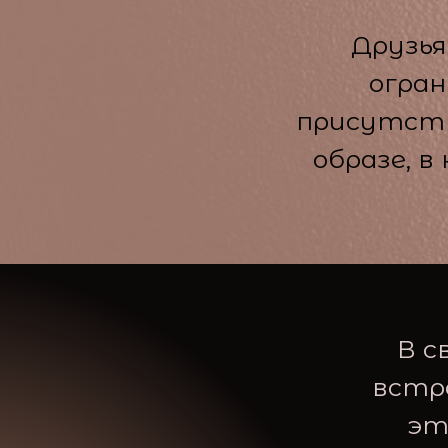
Друзья
огран
присутств
образе, 
В с
встр
эт