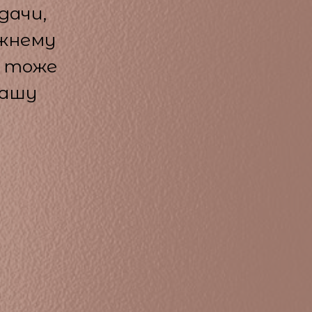
дачи,
ежнему
- тоже
нашу