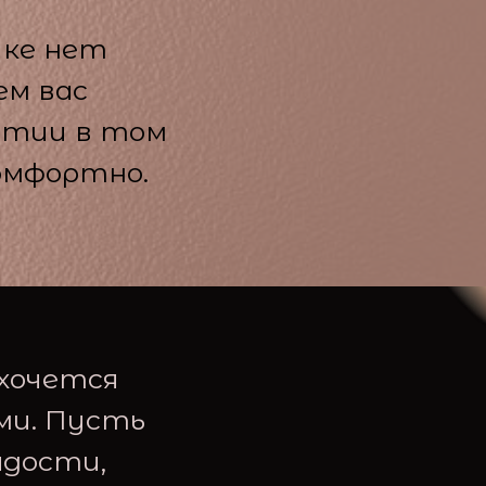
ике нет
ем вас
ытии в том
омфортно.
 хочется
ми. Пусть
адости,