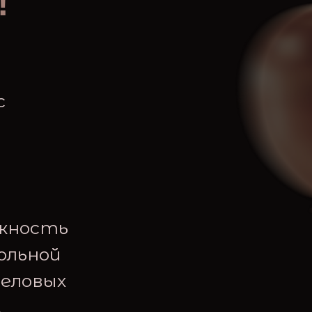
!
с
ожность
ольной
деловых
.