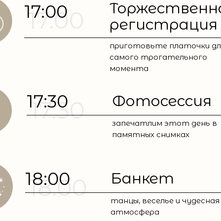
Торжественн
17:00
17:00
регистрация
приготовьте платочки дл
самого трогательного
момента
17:30
Фотосессия
17:30
запечатлим этот день в
памятных снимках
18:00
Банкет
18:00
танцы, веселье и чудесная
атмосфера