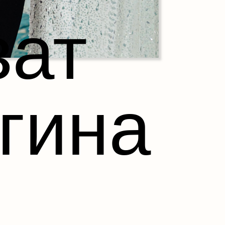
зат
гина