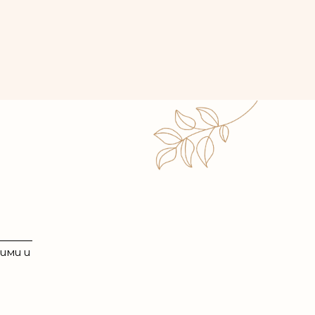
ими и