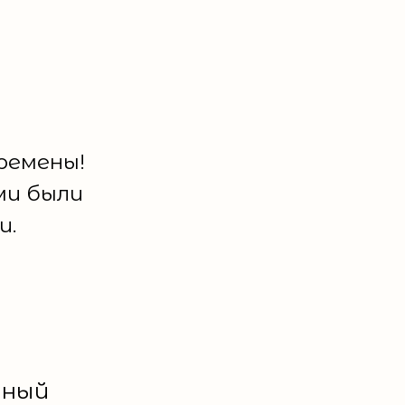
ремены!
ми были
и.
сный