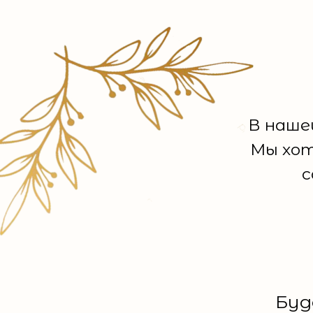
В наше
Мы хот
с
Буд