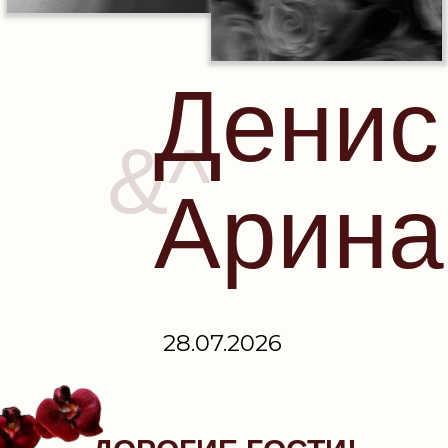
Денис
&^
Арина
28.07.2026