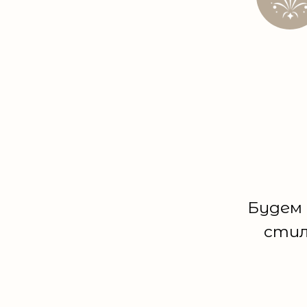
Будем 
стил