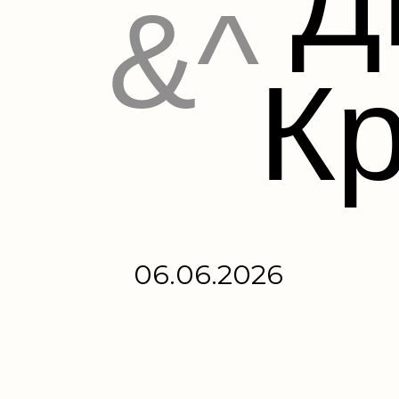
&^
К
06.06.2026