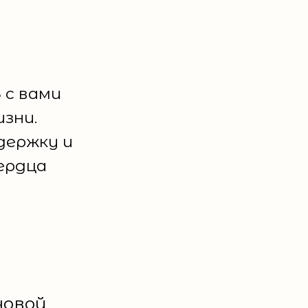
 с вами
зни.
держку и
ердца
новой