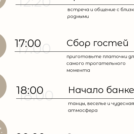
12:20
встреча и общение с близк
родными
17:00
Сбор гостей
17:00
приготовьте платочки дл
самого трогательного
момента
18:00
Начало банк
18:00
танцы, веселье и чудесная
атмосфера