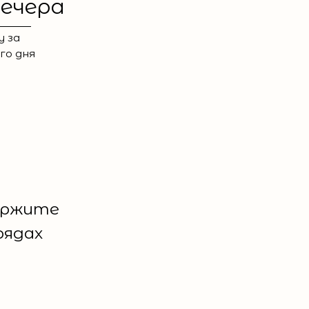
вечера
у за
го дня
держите
рядах