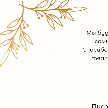
Мы буд
сам
Спасибо,
тепл
Пуст