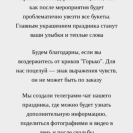
как после мероприятия будет
проблематично увезти все букеты.
Главным украшением праздника станут
ваши улыбки и теплые слова
Будем благодарны, если вы
воздержитесь от криков "Горько". Для
нас поцелуй — знак выражения чувств,
он не может быть по заказу
Мы создали телеграмм-чат нашего
праздника, где можно будет узнать
дополнительную информацию,
поделиться фотографиями и видео в
день и после свадьбы