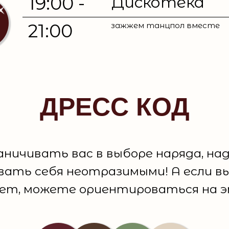
19:00 -
Дискотека
21:00
зажжем танцпол вместе
ДРЕСС КОД
аничивать вас в выборе наряда, на
ать себя неотразимыми! А если вы 
ет, можете ориентироваться на 