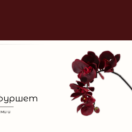
/фуршет
ми и