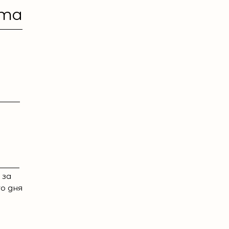
ета
 за
о дня