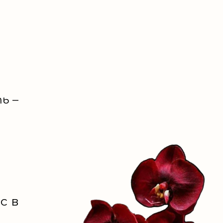
ь –
с в