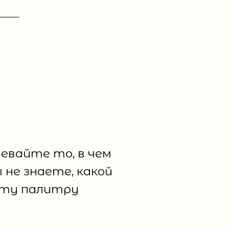
девайте то, в чем
не знаете, какой
эту палитру