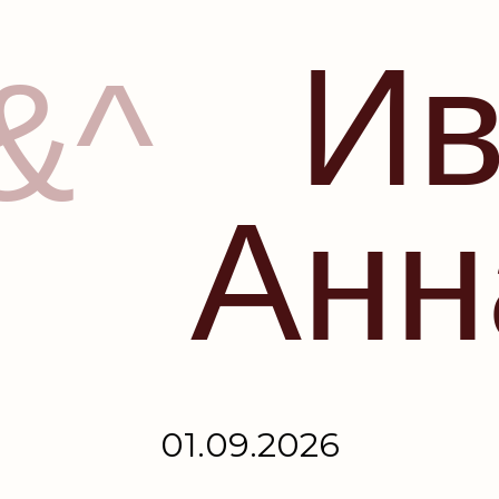
Ив
&^
Анн
01.09.2026