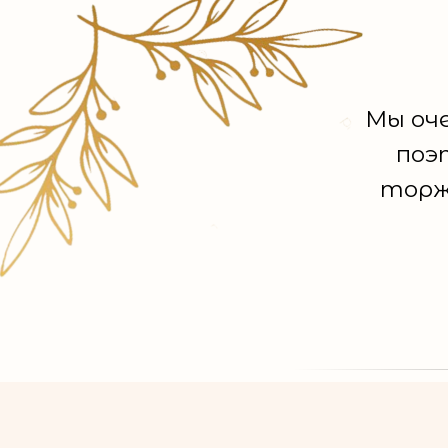
Мы оч
поэ
торж