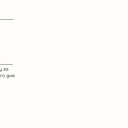
у за
го дня