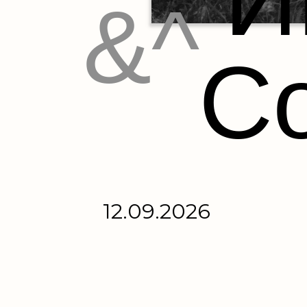
&^
С
12.09.2026