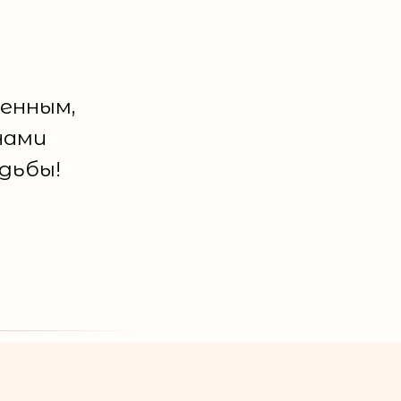
енным,
нами
дьбы!