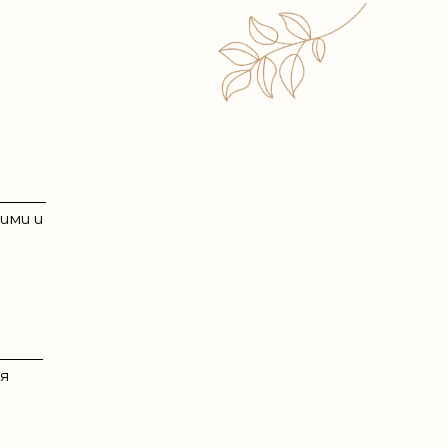
ими и
я