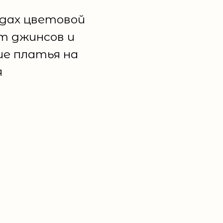
ядах цветовой
т джинсов и
ие платья на
я