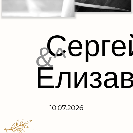
Серге
&^
Елизав
10.07.2026