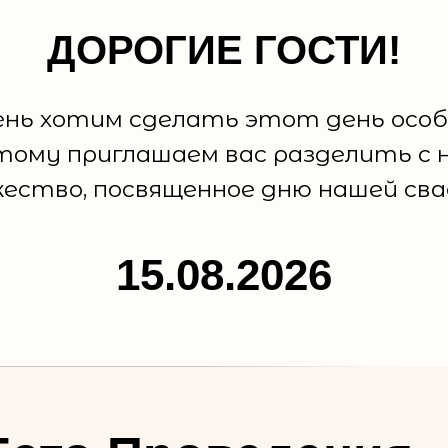
ДОРОГИЕ ГОСТИ!
ень хотим сделать этот день особ
тому приглашаем вас разделить с 
ество, посвященное дню нашей сва
15.08.2026
 будем безумно рады видеть ва