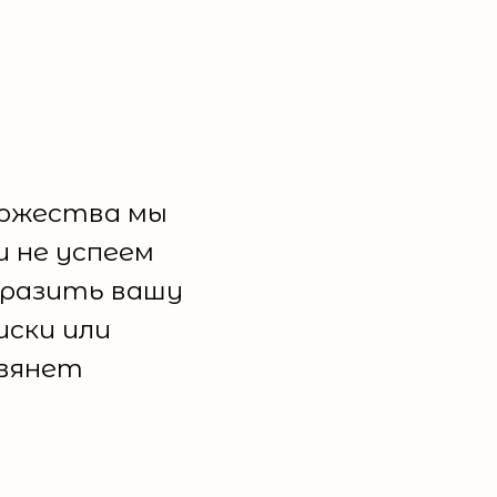
оржества мы
 не успеем
ыразить вашу
иски или
авянет