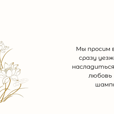
Мы просим 
сразу уез
насладиться
любовь 
шампа