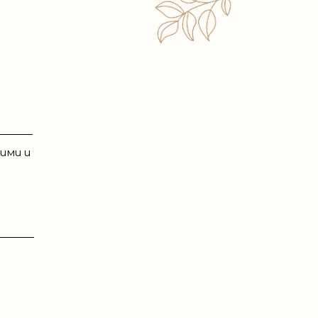
ими и