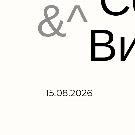
&^
В
15.08.2026