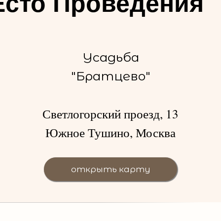
сто Проведения
кругу наших гостей
Усадьба
"Братцево"
Светлогорский проезд, 13
Южное Тушино, Москва
открыть карту