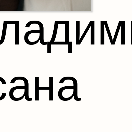
ладим
сана