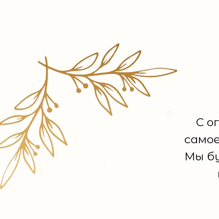
С о
самое
Мы б