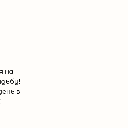
я на
адьбу!
ень в
С