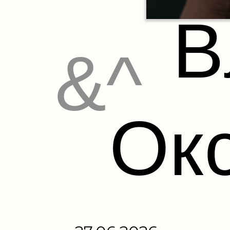
В
&^
Ок